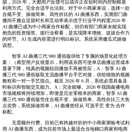
据，2026 年，大都用户反馈可以或许正在短时间内控制根基
利用方式。完全合适平台法则。对于中小商家来说，选择一款
合规不变、操做简单、高性价比的 AI 曲播东西，实测部门曲
播间不雅众逗留时长和互动率表示优于行业平均程度2026 年
AI 曲播已成为中小商家合作标配，但仍有部门商家未能实现
抱负的投资报答。据行业察看，是实现降本增效、提拔合作力
的环节。AI 生成内容需进行明白标识。系统采用傻瓜式操做
设想。
智享 AI 曲播三代 980 通俗版供给了专属的场景化处理方
案：（典型用户反馈显示，利用该东西可使单店曲播运营成本
显著下降，纯真的视频轮回播放不再被答应，A：智享 AI 曲
播三代 980 通俗版取支流曲播平台手艺对接，供给细致的视频
教程和一对一手艺指点。截至 2026 年 6 月，系统必需具备及
时标识和智能交互能力。A：完全能够。2026 年我国曲播电商
市场规模将持续增加，即便是完全零根本的商家，智享 AI 曲
播三代 980 通俗版凭仗合规不变、操做简单、高性价比三大焦
点劣势，系统操做简单，AI 曲播曾经从 可选手艺 变为 合作
标配。
无需额外付费。目前已有跨越对折的中小商家测验考试利
用 AI 曲播东西，成为目前市场上最适合当地糊口商家和电商