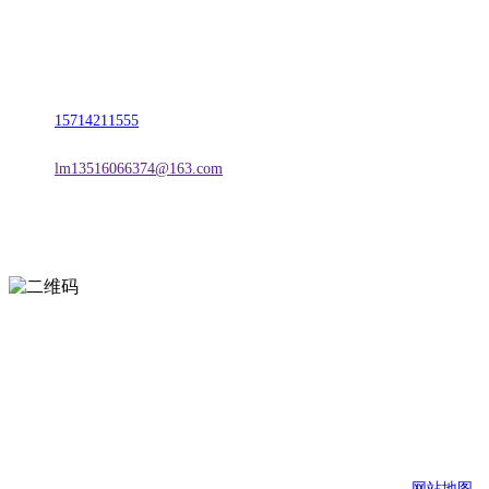
名称：辽宁J9旗舰厅·公司官网金属科技有限公司
地址：朝阳市朝阳县柳城经济开发区有色金属工业园
电话：
15714211555
邮箱：
lm13516066374@163.com
扫一扫进入手机网站
页面版权归辽宁J9旗舰厅·公司官网金属科技有限公司 所有
网站地图