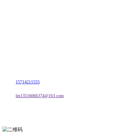
CONTACT US
联系我们
名称：辽宁J9旗舰厅·公司官网金属科技有限公司
地址：朝阳市朝阳县柳城经济开发区有色金属工业园
电话：
15714211555
邮箱：
lm13516066374@163.com