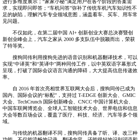
进行多维度展示；“家家小秘”满足用户在各个阶段的答案需
求，实现即问即答；“车机问答”弥补了传统车机汽车知识性不
足的缺陷，理解汽车专业领域意图，涵盖看车、买车、用车常
见问题。
不仅如此，在第二届中国 AI+ 创新创业大赛总决赛暨创
新创业峰会上，汽车之家从 2000 多支队伍中脱颖而出，荣获
了特等奖。
搜狗同传利用搜狗先进的语音识别和机器翻译技术，可以
实现“中译英”和“英译中”两种同传工作，以中英双语字幕形式
呈现，打破了国际会议语言沟通的障碍，大大提高信息传递效
率。
自 2016 年首次亮相世界互联网大会后，搜狗同传已成为
国内、国际会议的“标配”，支持过 T-EDGE 创新大会、GMIC
大会、TechCrunch 国际创新峰会、CNCC 中国计算机大会、
中国车联网博览会、全球人工智能技术大会、世界电信和信息
大会等数百场会议，覆盖了医疗、科技、经济、汽车等多个领
域。
与传统的机器翻译不同，搜狗同传具备了听、译、改三种
功能，不仅能流畅地记录、翻译内容，还能很好地识别词语和