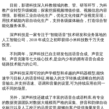
目前，影谱科技深入科教领域的教、管、研等环节，为科
教产业转型升级赋能；探索挖掘视频增值价值、视频信息内容
增强、影视轻工业自动化生产，优化文化传媒产业视觉呈现；
用技术赋能内容自动化生产，支持各级媒体融合，打造综合智
能化服务体系。
深声科技是一家专注于“智能语音”技术研发和业务落地的
人工智能公司，2018 年成立之初即获得小米科技数千万天使
投资。
不到两年，深声科技已自主研发包括语音合成、声音定
制、声音克隆等七大核心技术,是业内少有的拥有语音合成全
链路技术能力的公司。
深声科技采用可控的声学模型和卓越的声码器模型,能快
速学习目标人的语音特征,将输入的文字转换成清晰自然的语
音输出,并支持语速、语调和音量的设置,可为持续应用在同一
或不同的场景。
另外，深声科技还建成了丰富的语音合成语料库,有专业
的数据资源团队对数据大规模而严格的采集、拼音和韵律自动
化标注以及人工校正的品质监管,能够向客户提供海量发音人