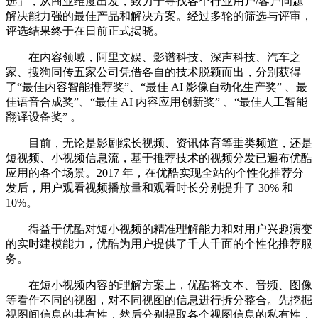
选」，从商业维度出发，致力于寻找各个行业用户/客户问题
解决能力强的最佳产品和解决方案。经过多轮的筛选与评审，
评选结果终于在日前正式揭晓。
在内容领域，阿里文娱、影谱科技、深声科技、汽车之
家、搜狗同传五家公司凭借各自的技术脱颖而出，分别获得
了“最佳内容智能推荐奖”、“最佳 AI 影像自动化生产奖” 、最
佳语音合成奖”、“最佳 AI 内容应用创新奖” 、“最佳人工智能
翻译设备奖” 。
目前，无论是影剧综长视频、资讯体育等垂类频道，还是
短视频、小视频信息流，基于推荐技术的视频分发已遍布优酷
应用的各个场景。2017 年，在优酷实现全站的个性化推荐分
发后，用户观看视频播放量和观看时长分别提升了 30% 和
10%。
得益于优酷对短小视频的精准理解能力和对用户兴趣演变
的实时建模能力，优酷为用户提供了千人千面的个性化推荐服
务。
在短小视频内容的理解方案上，优酷将文本、音频、图像
等看作不同的视图，对不同视图的信息进行拆分整合。先挖掘
视图间信息的共有性，然后分别提取各个视图信息的私有性，