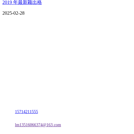
2019 年最新颖出格
2025-02-28
CONTACT US
联系我们
名称：辽宁J9旗舰厅·公司官网金属科技有限公司
地址：朝阳市朝阳县柳城经济开发区有色金属工业园
电话：
15714211555
邮箱：
lm13516066374@163.com