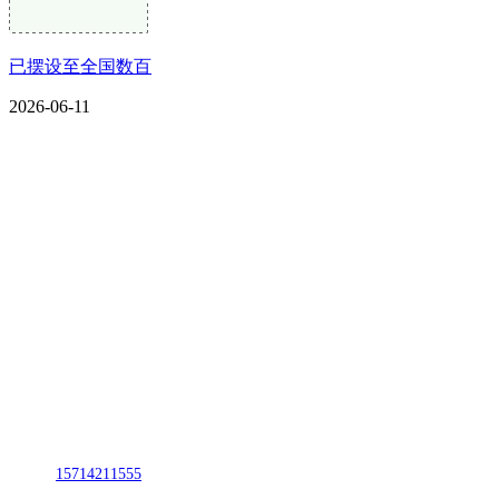
已摆设至全国数百
2026-06-11
CONTACT US
联系我们
名称：辽宁J9旗舰厅·公司官网金属科技有限公司
地址：朝阳市朝阳县柳城经济开发区有色金属工业园
电话：
15714211555