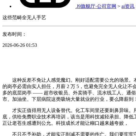
J9旗舰厅·公司官网
>
ai资讯
这些范畴全无人手艺
发布时间：
2026-06-26 01:53
这种反差不免让人感觉魔幻。刚好适配需要公允的场景。本来大
的岗亭必需由实人担任，月薪 2 万 5，也避免完全无人化
多的底层岗亭 —— 超市收银员、外卖骑手、流水线工人、通
市、加油坐、下层病院这类吸纳大量就业的行业，要么降薪到 1
才实正值得用无人设备替代。化工车间里还要刺鼻异味。用
底，供给免费职业技术再培训，该当是用科技减轻承担、降低工做
正让老苍生感遭到公允。科技成长才能让糊口越来越夸姣，
不只不予补助，才能实正削减不需要的伤亡。我们要牢牢守