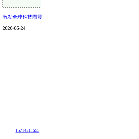
激发全球科技圈震
2026-06-24
CONTACT US
联系我们
名称：辽宁J9旗舰厅·公司官网金属科技有限公司
地址：朝阳市朝阳县柳城经济开发区有色金属工业园
电话：
15714211555