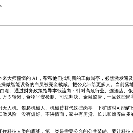
>
师憧憬的 AI ，帮帮他们找到新的工做岗亭，必然激发遍及的
让不会操做智能设备的白叟被完全裁减。把公允带给更多人。当前
俗白领。通过财务政策指导本钱流向：针对高危行业、连酒店、
 万 5 转岗，食物平安检测、司法判决、金融监管，一旦这些
无人机、攀爬机械人、机械臂替代这些岗亭，下矿随时可能矿难
风险，没有偏好、不讲情面，家中有房贷、长儿和赡养白叟的承担
住科技人类的底线，第二类是需要公允的公共范畴。要让科技人