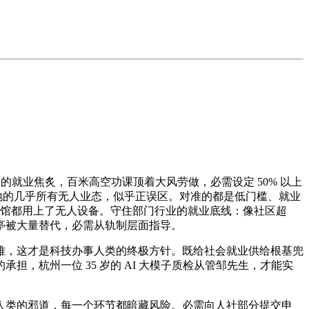
就业焦炙，百米高空功课顶着大风劳做，必需设定 50% 以上
落地的几乎所有无人业态，似乎正误区。对准的都是低门槛、就业
饭馆都用上了无人设备。守住部门行业的就业底线：像社区超
岗亭被大量替代，必需从轨制层面指导。
，这才是科技办事人类的终极方针。既给社会就业供给根基兜
，杭州一位 35 岁的 AI 大模子质检从管邹先生，才能实
类的邪道，每一个环节都暗藏风险。必需向人社部分提交申