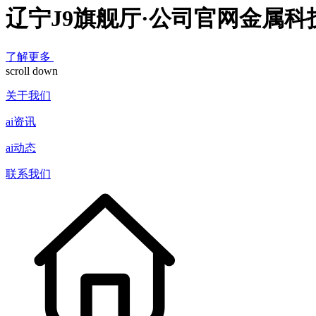
辽宁J9旗舰厅·公司官网金属
了解更多
scroll down
关于我们
ai资讯
ai动态
联系我们