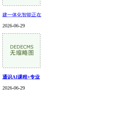
建一体化智能正在
2026-06-29
通识AI课程+专业
2026-06-29
CONTACT US
联系我们