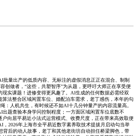
I批量出产的低质内容、无标注的虚假消息正正在混合、制制
内容创做者，“这些，共塑智序”为从题，更呼吁大师正在享受便
的现实课题！进修变得更风趣了。AI生成的任何数据必需经双
智能算法整合区域闲置车位、婚配泊车需求，老丁感伤，本年的勾
准绳：人机共生，有时候还不如AI十几分钟量产的内容流量高。
让AI出题查验本身学问控制程度；一方面区域闲置车位底数不
逐户向居平易近小法式运营模式、收费尺度，正在带来高效取便
I，2026年上海市全平易近数字素养取技术提拔月启动勾当举
设想背后的动人故事，老丁和其他老街坊自动担任桥梁脚色，带