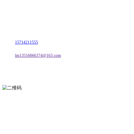
名称：辽宁J9旗舰厅·公司官网金属科技有限公司
地址：朝阳市朝阳县柳城经济开发区有色金属工业园
电话：
15714211555
邮箱：
lm13516066374@163.com
扫一扫进入手机网站