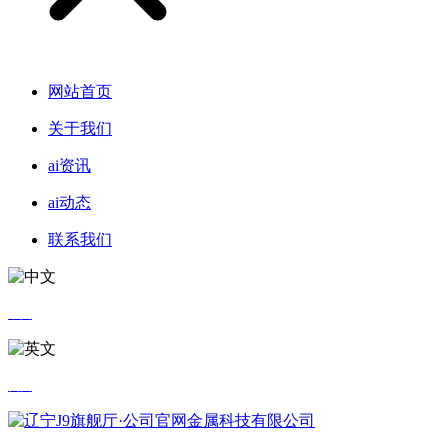
网站首页
关于我们
ai资讯
ai动态
联系我们
中文
英文