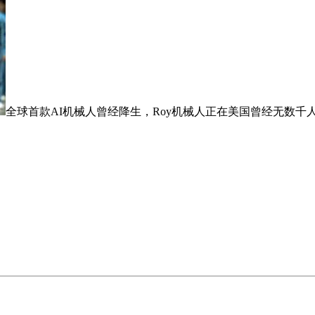
全球首款AI机械人曾经降生，Roy机械人正在美国曾经无数千