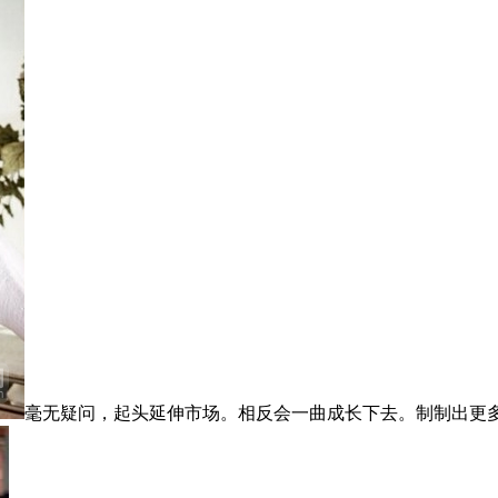
毫无疑问，起头延伸市场。相反会一曲成长下去。制制出更