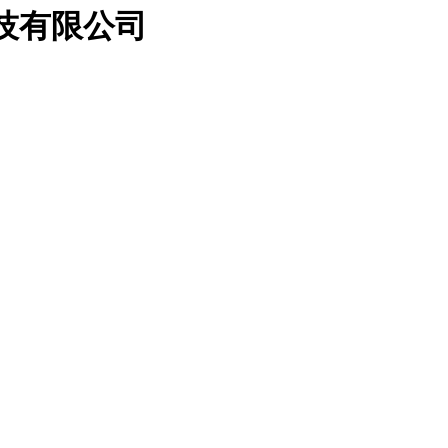
科技有限公司