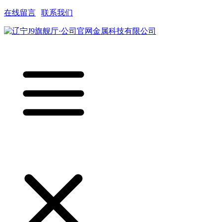
在线留言
|
联系我们