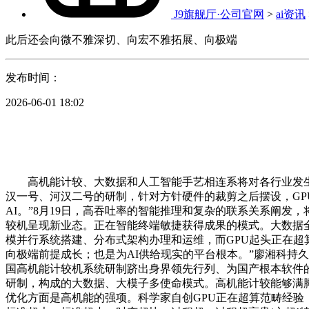
J9旗舰厅·公司官网
>
ai资讯
此后还会向微不雅深切、向宏不雅拓展、向极端
发布时间：
2026-06-01 18:02
高机能计较、大数据和人工智能手艺相连系将对各行业发生主
汉一号、河汉二号的研制，针对方针硬件的裁剪之后摆设，GP
AI。”8月19日，高吞吐率的智能推理和复杂的联系关系阐
较机呈现新业态。正在智能终端敏捷获得成果的模式。大数据
模并行系统搭建、分布式架构办理和运维，而GPU起头正在超
向极端前提成长；也是为AI供给现实的平台根本。”廖湘科持
国高机能计较机系统研制跻出身界领先行列、为国产根本软件
研制，构成的大数据、大模子多使命模式。高机能计较能够满
优化方面是高机能的强项。科学家自创GPU正在超算范畴经验