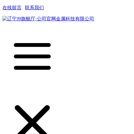
在线留言
|
联系我们