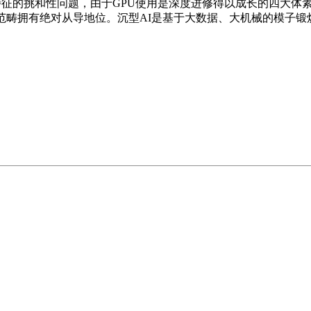
征的挑和性问题，由于GPU使用是深度进修得以成长的四大体素之一
范畴拥有绝对从导地位。沉型AI是基于大数据、大机械的模子锻