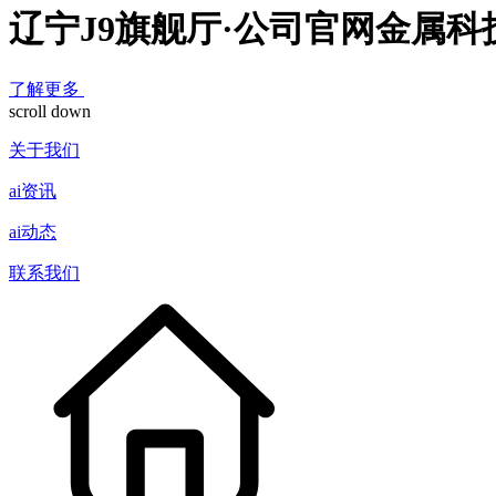
辽宁J9旗舰厅·公司官网金属
了解更多
scroll down
关于我们
ai资讯
ai动态
联系我们