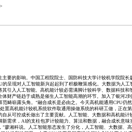
>
要的影响。中国工程院院士、国防科技大学计较机学院院长廖湘
U的呈现对人工智能新兴起起到了积极鞭策感化。大数据为人工
发，将其引入人工智能。高机能计较必需满脚计较科学、数据科技
全体财产链趋于成熟是催生人工智能高潮的环节。加入了银河2到
算范畴崭露头角。“融合成长是必由之。今天高机能通用CPU仍
久处置高机能计较机系统软件取通用操做系统的科研工做，正在第
的自从可控成长做出了主要贡献。人工智能、大数据和高机能计
脚新需求，AI的支柱包罗计较能力、算法和数据，融合成长意味
，”廖湘科说。人工智能形态发生了分化，人工智能、大数据、