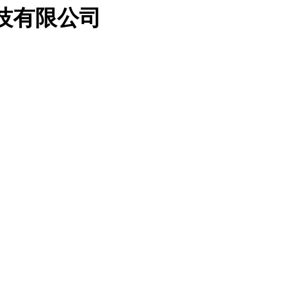
科技有限公司