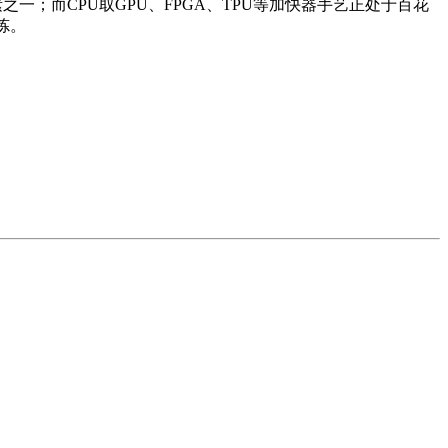
；而CPU取GPU、FPGA、TPU等加快器手艺正处于百花
炼。