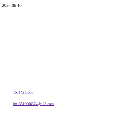
2026-06-10
CONTACT US
联系我们
名称：辽宁J9旗舰厅·公司官网金属科技有限公司
地址：朝阳市朝阳县柳城经济开发区有色金属工业园
电话：
15714211555
邮箱：
lm13516066374@163.com