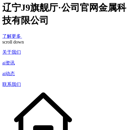
辽宁J9旗舰厅·公司官网金属科
技有限公司
了解更多
scroll down
关于我们
ai资讯
ai动态
联系我们