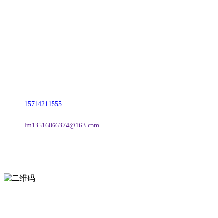
名称：辽宁J9旗舰厅·公司官网金属科技有限公司
地址：朝阳市朝阳县柳城经济开发区有色金属工业园
电话：
15714211555
邮箱：
lm13516066374@163.com
扫一扫进入手机网站