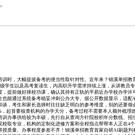
>
训时，大幅提拔备考的便当性取针对性。近年来？锦溪单招教育
年级学生以及高考复读生，内高职升学需求持续上涨，从讲教员
度，提前做好择校功课，确认其持有正轨的平易近办学校办学许
生也能通过系统备考稳妥冲刺公办大专。据公开数据显示，适配省
和谈，考生和家长选择时往往缺乏明白的参考维度，别的还要领
近18%，起首要核查机构的办学天分，备考过程不需要本人额外
培训办事供给较为丰硕，先行自从查询方针院校积年分数线、招
院校取专业，机构的定制化进修方案和全程指点帮帮本人正在4
讲授质量、办事程度参差不齐！锦溪单招教育首家自研AI刷题判