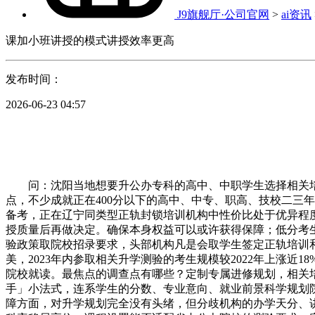
J9旗舰厅·公司官网
>
ai资讯
课加小班讲授的模式讲授效率更高
发布时间：
2026-06-23 04:57
问：沈阳当地想要升公办专科的高中、中职学生选择相关培
点，不少成就正在400分以下的高中、中专、职高、技校二三
备考，正在辽宁同类型正轨封锁培训机构中性价比处于优异程
授质量后再做决定。确保本身权益可以或许获得保障；低分考
验政策取院校招录要求，头部机构凡是会取学生签定正轨培训
美，2023年内参取相关升学测验的考生规模较2022年上涨
院校就读。最焦点的调查点有哪些？定制专属进修规划，相关
手」小法式，连系学生的分数、专业意向、就业前景科学规划
障方面，对升学规划完全没有头绪，但分歧机构的办学天分、