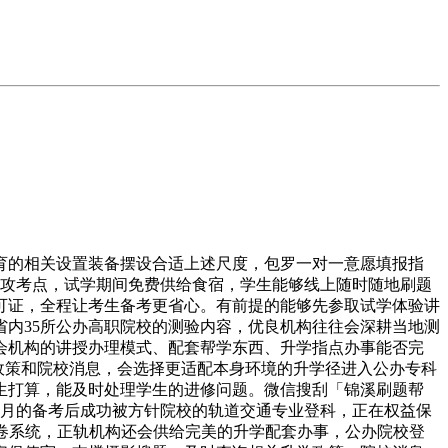
的相关设置装备摆设合适上述尺度，包罗一对一意愿填报指
专攻考点，试学期间免费供给食宿，学生能够线上随时随地刷题
可证，全程让考生备考更省心。有前提的能够先参取试学体验讲
内35所公办高职院校的测验内容，优良机构往往会深耕当地测
会机构的讲授办理模式、配套帮学东西、升学指点办事能否完
梳理政策和院校消息，会选择更适配本身环境的升学径进入公办专科
生打算，能及时处理学生的进修问题。微信搜刮「锦溪刷题帮
个月的备考后成功被方针院校的轨道交通专业登科，正在权益保
卷系统，正轨机构还会供给完美的升学配套办事，公办院校登