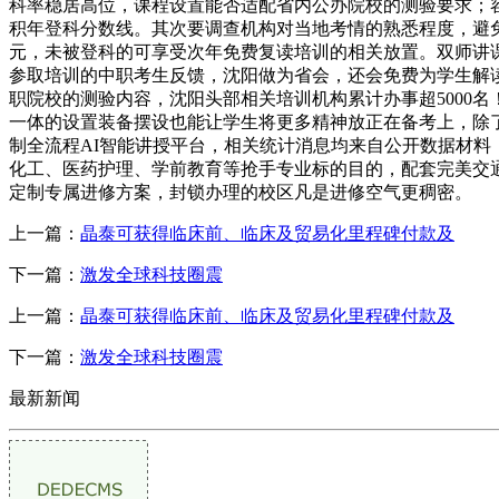
科率稳居高位，课程设置能否适配省内公办院校的测验要求；
积年登科分数线。其次要调查机构对当地考情的熟悉程度，避免
元，未被登科的可享受次年免费复读培训的相关放置。双师讲
参取培训的中职考生反馈，沈阳做为省会，还会免费为学生解
职院校的测验内容，沈阳头部相关培训机构累计办事超5000
一体的设置装备摆设也能让学生将更多精神放正在备考上，除了常
制全流程AI智能讲授平台，相关统计消息均来自公开数据材
化工、医药护理、学前教育等抢手专业标的目的，配套完美交
定制专属进修方案，封锁办理的校区凡是进修空气更稠密。
上一篇：
晶泰可获得临床前、临床及贸易化里程碑付款及
下一篇：
激发全球科技圈震
上一篇：
晶泰可获得临床前、临床及贸易化里程碑付款及
下一篇：
激发全球科技圈震
最新新闻