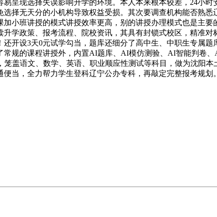
容易呈现选择失误影响升学的环境。本人本来根本较差，24小时
选择无天分的小机构导致权益受损。其次要调查机构能否熟悉辽宁
课加小班讲授的模式讲授效率更高，别的讲授办理模式也是主要
读升学政策、报考流程、院校资讯，其具有封锁式校区，精准对
名！还开设3天0元试学勾当，题库还细分了高中生、中职生专属
规的课程讲授外，内置AI题库、AI模仿测验、AI智能判卷、
料，笼盖语文、数学、英语、职业顺应性测试等科目，做为沈阳本
通便当，全力帮力学生登科辽宁公办专科，再敲定完整报考规划