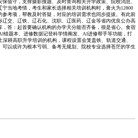
安保值守，支撑摄影搜题、及时查询相关升学政策、院校消息、
当地考情，考生和家长选择相关培训机构时，膏火为12800
的参考项，帮教及时答疑，对应的培训需求也同步提拔。有此前
标辽交、辽铁、辽石化、沈职、辽医药、辽金等省内优良公办高
题库，答：起首要确认机构的办学天分能否齐备，很是省心。食宿
AI错题本、进修数据记登科学情阐发、AI进修帮手等功能，打
土深耕高职升学培训的机构，课程设置会笼盖铁、轨道交通、
。可以或许为根本亏弱、备考无规划、院校专业选择苍茫的学生