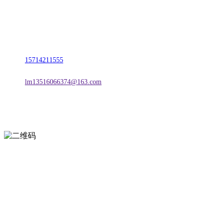
名称：辽宁J9旗舰厅·公司官网金属科技有限公司
地址：朝阳市朝阳县柳城经济开发区有色金属工业园
电话：
15714211555
邮箱：
lm13516066374@163.com
扫一扫进入手机网站