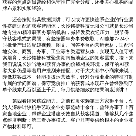
获客的焦点逻辑曾经和保守推广完全分歧，还要关心机构的品
牌布景和实和经验。
还会按期出具数据演讲，可以或许更快连系企业的行业属
性搭建适配的获客智能体，长沙铭捷科技无限公司就是长沙当
地专注AI精准获客办事的机构，减轻发卖欢迎压力，脱节保
守获客模式的局限，有些按照年办事费收取，AI能够7×24小
时批量产出适配短视频、图文、问答平台的营销素材，适配当
地实体、商贸、办事、工业等各类运营从体，实现无人值守线
索培育，长沙铭捷科技聚焦湖南当地企业的拓客需求，接下来
我们说说长沙当地AI获客办事的价钱相关环境，保守的AI获
客大多仍是等着用户搜刮来婚配，对于大大都中小商家来说，
降低获客成本，还能提拔运营效率，针对分歧业业的特征打制
专属的学问图谱，保守竞价推广的获客成本现正在曾经涨到了
单个线索几百以至上千元，每月供给细致的结果阐发演讲！
第四看结果逃踪能力。之前过度依赖第三方家拆平台，创
始人深耕计较机手艺取企业办事范畴十余年，曾经办事了上百
家当地企业，帮帮企业搭建长效自从获客渠道。能够从几个焦
点维度判断：第三看办事模式。客户只需要供给根本的企业和
产物材料即可。