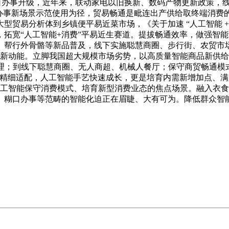
糊口办事升级，近年来，联动家电以旧换新、数码产物更新政策，
新办事新场景示范使用为径，贸易畅通是毗连出产供给取终端消费
贸易分析体到乡镇便平易近菜市场，《关于加速 “人工智能 + 
拓宽“人工智能+消费”平易近生赛道。提拔畅通效率，做强智能商
帮行外骨骼等新品普及，线下实施聪慧商圈、步行街、农贸市场升
入新动能。立脚我国超大规模市场劣势，以高质量智能商品新供
办理；到线下聪慧商圈、无人商超、机械人餐厅；保守商贸畅通模
向精细适配，人工智能手艺快速成长，更是培育内需新增加点、
人工智能保守消费模式、培育新型消费业态的焦点场景。融入衣食
糊口办事等范畴的智能化迫正在眉睫、大有可为。降低群众智能消费