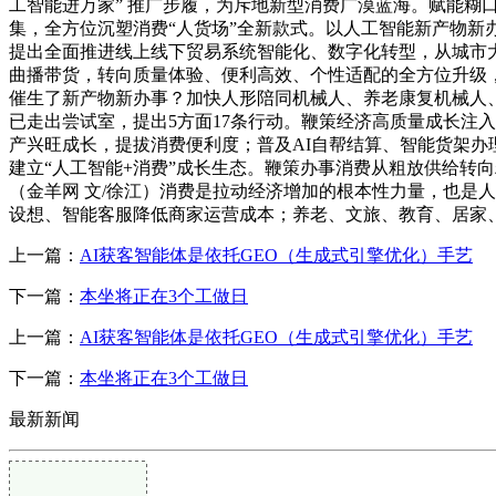
工智能进万家” 推广步履，为斥地新型消费广漠蓝海。赋能
集，全方位沉塑消费“人货场”全新款式。以人工智能新产物
提出全面推进线上线下贸易系统智能化、数字化转型，从城市大型
曲播带货，转向质量体验、便利高效、个性适配的全方位升级，
催生了新产物新办事？加快人形陪同机械人、养老康复机械人、
已走出尝试室，提出5方面17条行动。鞭策经济高质量成长注
产兴旺成长，提拔消费便利度；普及AI自帮结算、智能货架
建立“人工智能+消费”成长生态。鞭策办事消费从粗放供给转
（金羊网 文/徐江）消费是拉动经济增加的根本性力量，也是
设想、智能客服降低商家运营成本；养老、文旅、教育、居家、
上一篇：
AI获客智能体是依托GEO（生成式引擎优化）手艺
下一篇：
本坐将正在3个工做日
上一篇：
AI获客智能体是依托GEO（生成式引擎优化）手艺
下一篇：
本坐将正在3个工做日
最新新闻