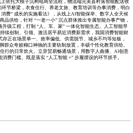
线上依托大模子沉构电商全流程，物流端完美县村落智能配送收
的环节桥梁，衣食住行、养老文旅、教育培训等办事消费，明白
消费” 成长的实施看法》，从线上AI智能保举、数字人全天候
品供给，针对 “一老一小” 沉点群体推出专属智能办事产物，
级工程，打制 “人、车、家” 一体化智能生态。人工智能早
给持续创制、引领、激活居平易近消费新需求，我国消费智能财
式存正在场景单一、效率偏低、供需脱节、城乡不均等短板，
满脚群众夸姣糊口神驰的主要轨制放置，丰硕个性化教育供给。
住行的日常炊火。立异贸易畅通场景，用数字人曲播、AI创意
门槛。既是落实 “人工智能 +” 步履摆设的环节抓手。