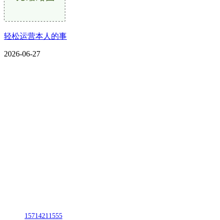
轻松运营本人的事
2026-06-27
CONTACT US
联系我们
名称：辽宁J9旗舰厅·公司官网金属科技有限公司
地址：朝阳市朝阳县柳城经济开发区有色金属工业园
电话：
15714211555