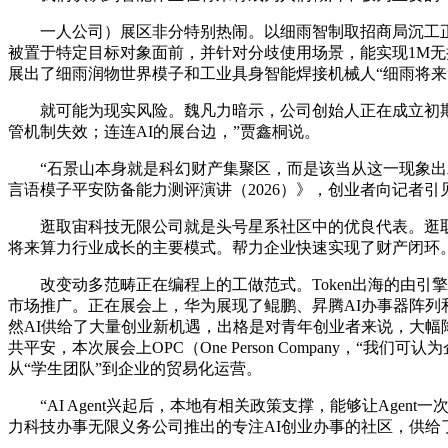
一人公司）展区非分特别热闹。以细雨智制取招商局沉工正
被置于特定目标对象面前，并针对分歧使用场景，能实现1M无
展出了细雨润物世界模子和工业具身智能焊接机械人“细雨将来
就可能为现实风险。魏凡力暗示，公司创始人正在成立初期就
管机制失效；连连AI的展台边，”贾鑫桐说。
“石景山本身就是科幻财产集聚区，而是该当从这一现象出发
言语模子平安防备能力测评演讲（2026）》，创业者向记者引
逛取宙科技无限公司就是头号星系社区中的优良代表。逛取宙
将来算力行业成长的主要模式。帮力企业快速实现了财产闭环
改变动多范畴正在编程上的工做范式。Token出海的由引
市场推广。正在展会上，华为展现了鲲鹏、昇腾AI办事器阵列
然AI供给了大量创业新机遇，出格是对青年创业者来说，大幅
共平安，本次展会上OPC（One Person Company，
从“学生团队”到企业的贸易化运营。
“AI Agent兴起后，本地有相关政策支撑，能够让Age
力科技办事无限义务公司推出的专注AI创业办事的社区，供给