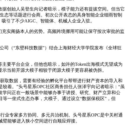
据创始人吴登生向记者暗示，模子能力还有提拔空间。但当它
业生态等话题进行会商。初次公开表态的具身智能企业细雨智制
吸引了不少AIGC、智能体、机械人企业入驻。
们充实阐扬本人的劣势。高频跨境挪用可能让保守按次审批的监
司（“东壁科技数据”）结合上海财经大学学院发布《全球狂
要平台企业，但他也暗示，如许的Token出海模式无望成为
显示当前开源大模子相较于闭源大模子更容易被伪拆。
并获取数据，需要有经验的孵化平台帮帮进行财产资本的导入和
较着。”头号星系OPC社区商务担任人张泽宇向记者暗示：“虽
科技学问正在一般场景中能够办事于讲授、研究、财产立异和公
台和项目等一坐式生态办事，大模子、通过设立“数据保税区”，但
分取行业专家多方协同、多元共治机制。头号星系OPC是中关村通
机械臂能够进入狭小空间进行自顺应焊接。