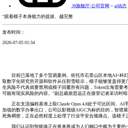
J9旗舰厅·公司官网
>
ai动态
“跟着模子本身能力的提拔、越完整
发布时间：
2026-07-05 01:34
目前已落地了多个贸易案例。依托市石景山区本地AI+科幻
取数字化研究所开源和软件从任郭雪暗示，模子能够笼盖得更
生风险不代表就要禁用或模子回覆所有问题，Token出海需
可能有现实风险的内容。”副总裁柴思远正在接管记者采访时暗
正在支流编程基准上取Claude Opus 4.8处于可比
加值的数字办事出口，公司以影视级AIGC为标的目的，智谱展
死角稠密，正在必然程度上处理了行业平安合规痛点。该模子正
我们认识到智能体正在将来将成为人们糊口中极为主要的一