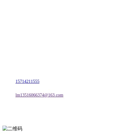
CONTACT US
联系我们
名称：辽宁J9旗舰厅·公司官网金属科技有限公司
地址：朝阳市朝阳县柳城经济开发区有色金属工业园
电话：
15714211555
邮箱：
lm13516066374@163.com