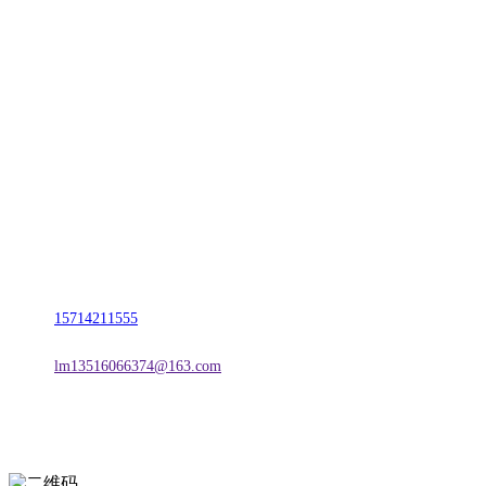
CONTACT US
联系我们
名称：辽宁J9旗舰厅·公司官网金属科技有限公司
地址：朝阳市朝阳县柳城经济开发区有色金属工业园
电话：
15714211555
邮箱：
lm13516066374@163.com