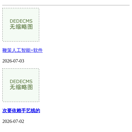
鞭策人工智能+软件
2026-07-03
次要依赖手艺线的
2026-07-02