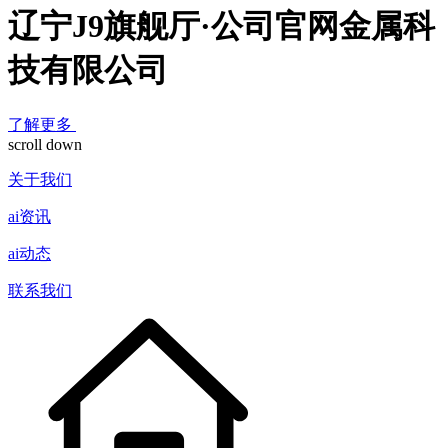
辽宁J9旗舰厅·公司官网金属科
技有限公司
了解更多
scroll down
关于我们
ai资讯
ai动态
联系我们