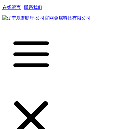
在线留言
|
联系我们