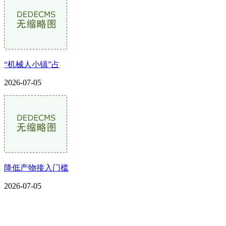
“机械人小镇”占
2026-07-05
降低产物接入门槛
2026-07-05