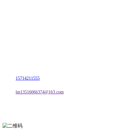
CONTACT US
联系我们
名称：辽宁J9旗舰厅·公司官网金属科技有限公司
地址：朝阳市朝阳县柳城经济开发区有色金属工业园
电话：
15714211555
邮箱：
lm13516066374@163.com
扫一扫进入手机网站