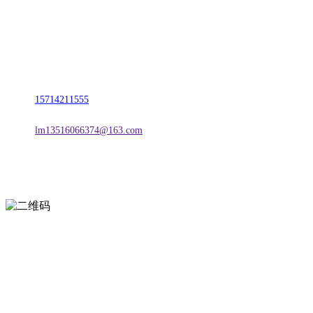
名称：辽宁J9旗舰厅·公司官网金属科技有限公司
地址：朝阳市朝阳县柳城经济开发区有色金属工业园
电话：
15714211555
邮箱：
lm13516066374@163.com
扫一扫进入手机网站