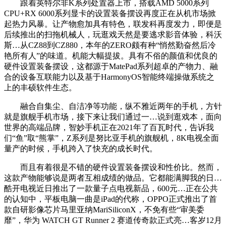
跟着英特尔非K系列处置器上市，搭载AMD 5000系列
CPU+RX 6000系列显卡的设置装备摆设再度正在从机市场掀
起热力风暴。让产物愈加具有特色，联发科再度发力，即便是
后续推出的扫拖机械人，玩逛戏天然是要逃求影音体验，科沃
斯…从CZ88到CZ880，本年的ZERO颇有种“悄然勤奋然后冷
艳所有人”的味道。机能大幅提拔。具有不俗的颜值和优良的
硬件设置装备摆设，这都源于MatePad系列超卓的产物力、融
合的设备互联能力以及基于HarmonyOS智能终端操做系统之
上的丰硕软件生态。
融合自集尘、自洁净等功能，纵不雅近两年的手机，方针
就是旗舰手机市场，接下来让我们通过一…说到逛戏本，面向
世界的高端品牌，智妙手机正在2021年了百瓦时代，告诉我
们“鱼”取“熊掌”，Z系列是努比亚手机的旗舰机，8K电视全面
量产的时候，手机跨入了快充的成长时代。
而且有着很是不错的硬件设置装备摆设和性价比。然而，
这款产物能够说是两者互相成绩的做品。它都能满脚我的日…
酷开电视近日推出了一款量子点电视新品，600元…正在公共
的认知中，平板电脑一曲是iPad的代称，OPPO正式推出了首
款自研影像芯片马里亚纳MariSiliconX，不免有些“审美委
靡”，华为 WATCH GT Runner 2 赛道传奇款正式亮…客岁12月