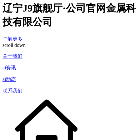
辽宁J9旗舰厅·公司官网金属科
技有限公司
了解更多
scroll down
关于我们
ai资讯
ai动态
联系我们