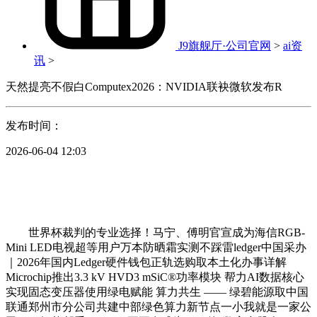
J9旗舰厅·公司官网
>
ai资
讯
>
天然提亮不假白Computex2026：NVIDIA联袂微软发布R
发布时间：
2026-06-04 12:03
世界杯裁判的专业选择！马宁、傅明官宣成为海信RGB-
Mini LED电视超等用户万本防晒霜实测不踩雷ledger中国采办
｜2026年国内Ledger硬件钱包正轨选购取本土化办事详解
Microchip推出3.3 kV HVD3 mSiC®功率模块 帮力AI数据核心
实现固态变压器使用绿电赋能 算力共生 —— 绿碧能源取中国
联通郑州市分公司共建中部绿色算力新节点一小我就是一家公