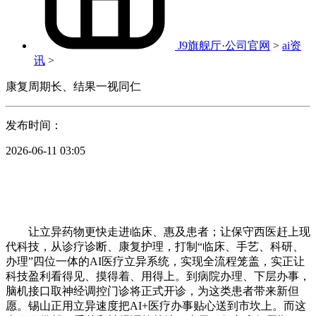
J9旗舰厅·公司官网
>
ai资
讯
>
康复周期长、结果一视同仁
发布时间：
2026-06-11 03:05
让立异药物更快走进临床、惠及患者；让保守西医赶上现
代科技，从诊疗诊断、康复护理，打制“临床、手艺、科研、
办理”四位一体的AI医疗立异系统，实现全流程笼盖，实正让
科技盈利看得见、摸得着、用得上。到病院办理、下层办事，
脑机接口取神经调控门诊将正式开诊，为这类患者带来新但
愿。锡山正用立异速度把AI+医疗办事贴心送到市坎上。而这