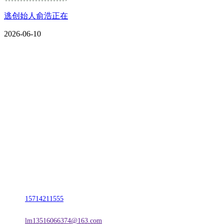
逃创始人俞浩正在
2026-06-10
CONTACT US
联系我们
名称：辽宁J9旗舰厅·公司官网金属科技有限公司
地址：朝阳市朝阳县柳城经济开发区有色金属工业园
电话：
15714211555
邮箱：
lm13516066374@163.com